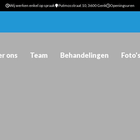
Wij werken enkel op spraak
Putmosstraat 10, 3600 Genk
Openingsuren
r ons
Team
Behandelingen
Foto'