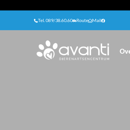
Tel. 089/38.60.60
Route
Mail
Ove